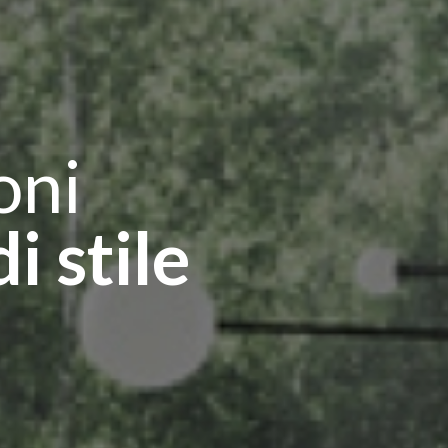
oni
i stile