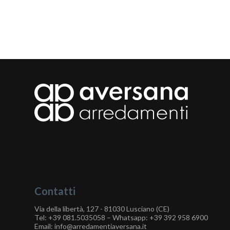
Contatti
Via della libertà, 127 - 81030 Lusciano (CE)
Tel:
+39 081.5035058
– Whatsapp:
+39 392 958 6900
Email: info@arredamentiaversana.it