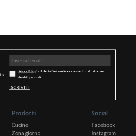
Privacy Policy
* - Ho letto l'informativa e acconsentito al trattamento
ato
dei dati personali.
ISCRIVITI
Prodotti
Social
Cucine
Facebook
Zona giorno
Instagram