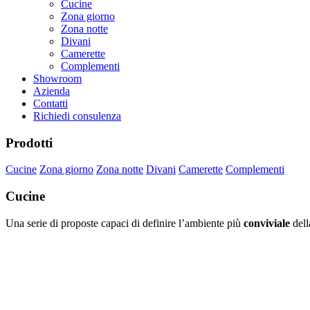
Cucine
Zona giorno
Zona notte
Divani
Camerette
Complementi
Showroom
Azienda
Contatti
Richiedi consulenza
Prodotti
Cucine
Zona giorno
Zona notte
Divani
Camerette
Complementi
Cucine
Una serie di proposte capaci di definire l’ambiente più
conviviale
dell