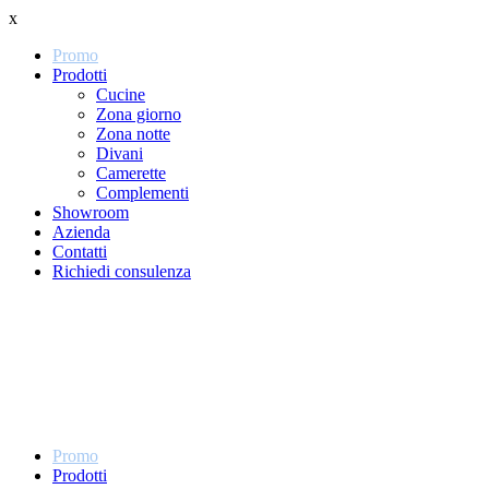
x
Promo
Prodotti
Cucine
Zona giorno
Zona notte
Divani
Camerette
Complementi
Showroom
Azienda
Contatti
Richiedi consulenza
Promo
Prodotti