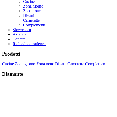
Cucine
Zona giorno
Zona notte
Divani
Camerette
Complementi
Showroom
Azienda
Contatti
Richiedi consulenza
Prodotti
Cucine
Zona giorno
Zona notte
Divani
Camerette
Complementi
Diamante