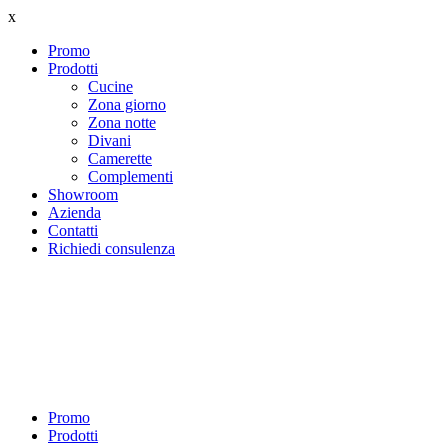
x
Promo
Prodotti
Cucine
Zona giorno
Zona notte
Divani
Camerette
Complementi
Showroom
Azienda
Contatti
Richiedi consulenza
Promo
Prodotti